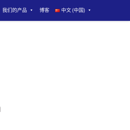
我们的产品
博客
中文 (中国)