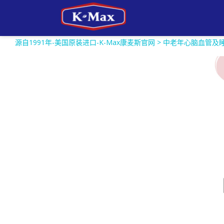
Skip
to
content
源自1991年-美国原装进口-K-Max康麦斯官网
>
中老年心脑血管及